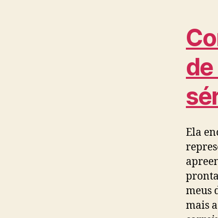
Co
de
sé
Ela en
repres
apreen
pronta
meus d
mais a