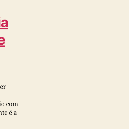
ia
e
er
rio com
te é a