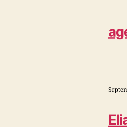
ag
Septem
Eli