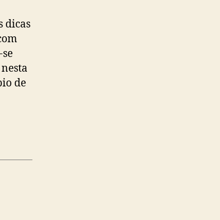
s dicas
 com
-se
 nesta
pio de