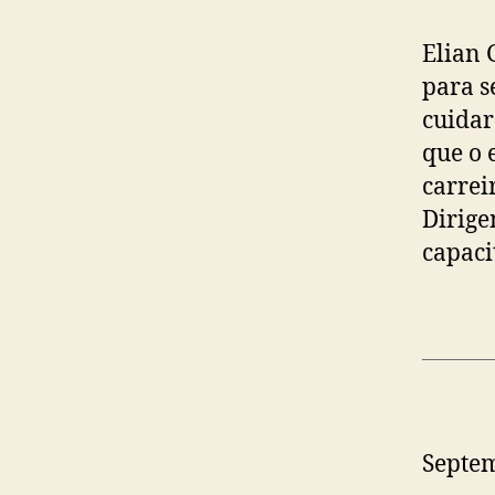
Elian 
para s
cuidar
que o 
carrei
Dirige
capac
Septem