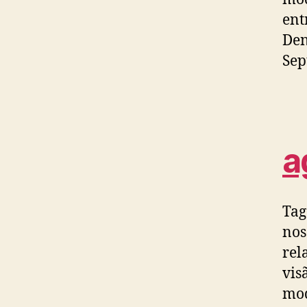
ent
Den
Sep
a
Tag
nos
rel
vis
mod