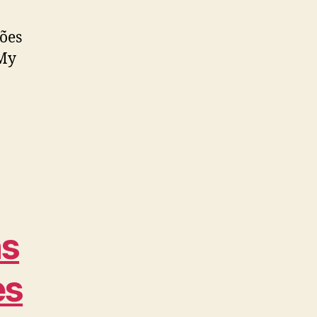
ções
 My
ns
es