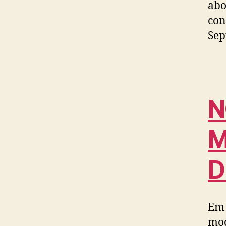
abo
con
Sep
N
M
D
Em 
mod