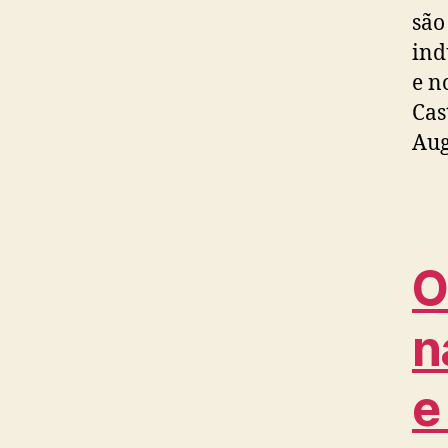
são
ind
e n
Cas
Aug
O
n
e