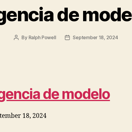
gencia de mode
By
Ralph Powell
September 18, 2024
Post
Post
author
date
gencia de modelo
tember 18, 2024