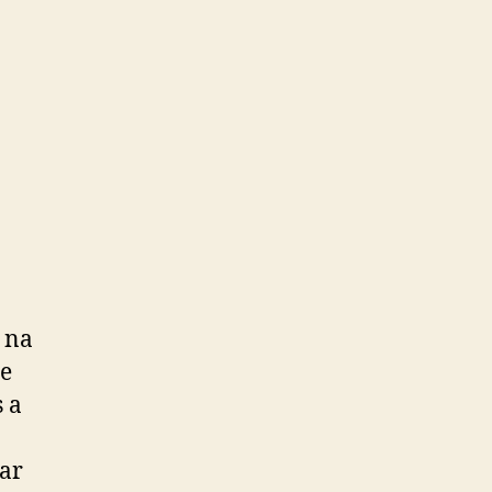
 na
 e
 a
par