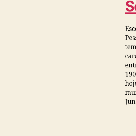
S
Esc
Pes
tem
car
ent
190
hoj
mun
Jun