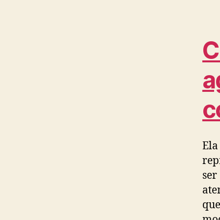
C
a
c
Ela
rep
ser
ate
que
mod