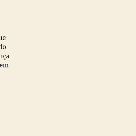
ue
do
ança
 em