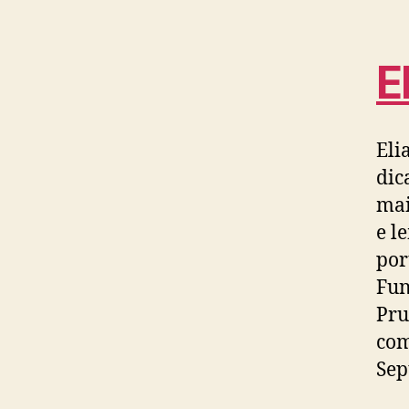
E
Eli
dic
mai
e l
por
Fun
Pru
co
Sep