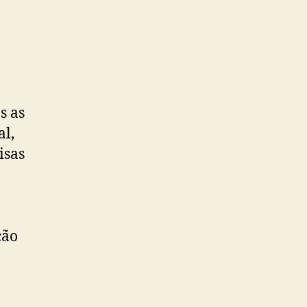
s as
al,
isas
ção